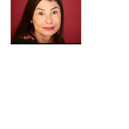
Marianne
Giraud
Comédienne formée chez Jean
Laurent Cochet puis chez
Florent, elle jouera du boulevard,
elle fera des tournées, de la
radio, des podcasts, son cv est
trop important. Fille du sociétaire
de la
comédie française Claude
Giraud, elle m'apportera